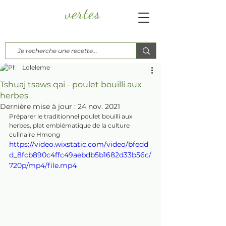
vertes
Papayes
Blog culinaire, d'ici, d'ailleurs...
Loleleme
Tshuaj tsaws qai - poulet bouilli aux
herbes
Dernière mise à jour :
24 nov. 2021
Préparer le traditionnel poulet bouilli aux 
herbes, plat emblématique de la culture 
culinaire Hmong
https://video.wixstatic.com/video/bfedd
d_8fcb890c4ffc49aebdb5b1682d33b56c/
720p/mp4/file.mp4