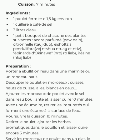
Cuisson : 
7 minutes
Ingrédients :
1 poulet fermier d'1,5 kg environ
1 cuillère à café de sel
3 litres d'eau
1 petit bouquet de chacune des plantes 
suivantes : acore parfumé (paw qaib), 
citronnelle (tauj dub), eisholtzia 
pendulifora(zej ntshua ntuag et ntiv), 
"épinards d'Okinawa" (nroj ro liab), irésine 
(nkaj liab)
Préparation : 
Porter à ébullition l'eau dans une marmite ou 
un rondeau haut.
Découper le poulet en morceaux : cuisses, 
hauts de cuisse, ailes, blancs en deux...
Ajouter les morceaux de poulet avec le sel 
dans l'eau bouillante et laisser cuire 10 minutes.
Avec une écumoire, retirer les impuretés qui 
forment une écume à la surface de l'eau.
Poursuivre la cuisson 10 minutes.
Retirer le poulet, ajouter les herbes 
aromatiques dans le bouillon et laisser cuire 
encore 5 minutes.
Servir les morceaux de poulet dans un plat, le 