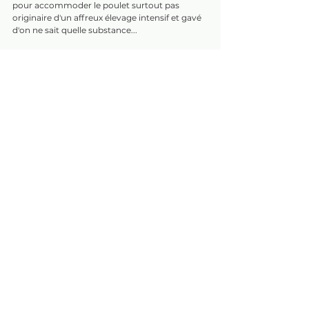
pour accommoder le poulet surtout pas 
originaire d'un affreux élevage intensif et gavé 
d'on ne sait quelle substance...
Viandes
Commentaires
Rédigez un commentaire...
Contact
/ # crée par Loleleme / images copyright L'ire Gaelic /
contact.carnetsdepapayesvertes@gmail.com