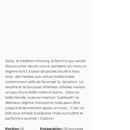
Dans  la tradition Hmong, la femme qui venait 
d'accoucher devait suivre  pendant un mois un 
régime strict à base de poulet bouilli à l'eau 
avec  des herbes aux vertus médicinales 
notamment celle de favoriser la  lactation. La 
recette et le bouquet d'herbes utilisées varient 
un peu d'une belle-mère à l'autre... Dans sa 
belle famille, la jeune maman "subissait" ce 
délicieux régime monotone mais peut-être 
jusqu'à écœurement après un mois... C'est un 
plat tout simple à préparer mais succulent et 
parfumé à souhait ! J'adore !
Portion : 
8		
Préparation : 
10 minutes	