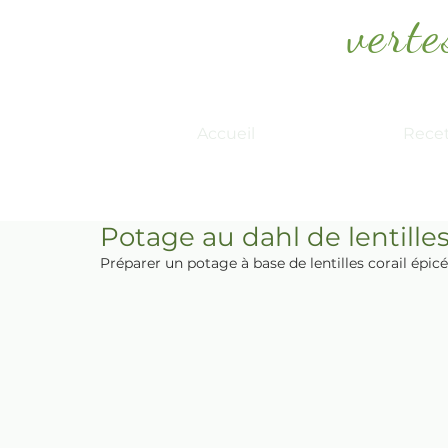
verte
Papayes
Blog culinaire, d'ici, d'aille
Accueil
Rece
Potage au dahl de lentilles
Préparer un potage à base de lentilles corail épicé