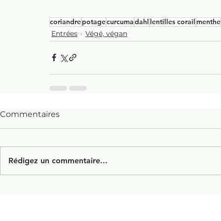
coriandre
potage
curcuma
dahl
lentilles corail
menthe
Entrées
Végé, végan
Commentaires
Rédigez un commentaire...
Contact
/ # crée par 