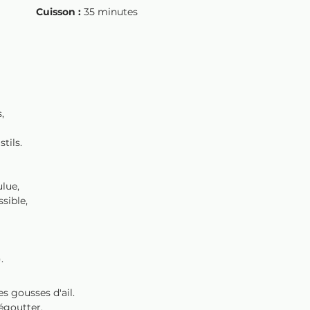
 minutes		
Cuisson :
 35 minutes
,
tils.
lue,
sible,
.
es gousses d'ail.
 égoutter.