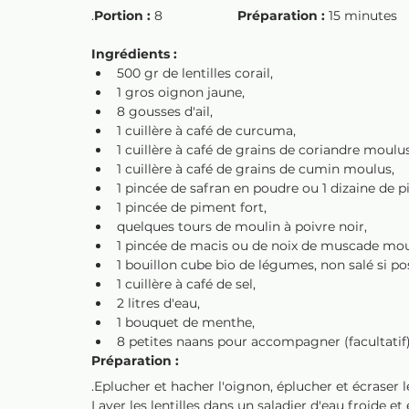
.
Portion : 
8			
Préparation : 
15
Ingrédients :
500 gr de lentilles corail,
1 gros oignon jaune,
8 gousses d'ail,
1 cuillère à café de curcuma,
1 cuillère à café de grains de coriandre moulus
1 cuillère à café de grains de cumin moulus,
1 pincée de safran en poudre ou 1 dizaine de pis
1 pincée de piment fort,
quelques tours de moulin à poivre noir,
1 pincée de macis ou de noix de muscade mou
1 bouillon cube bio de légumes, non salé si pos
1 cuillère à café de sel,
2 litres d'eau,
1 bouquet de menthe,
8 petites naans pour accompagner (facultatif)
Préparation : 
.Eplucher et hacher l'oignon, éplucher et écraser l
Laver les lentilles dans un saladier d'eau froide et