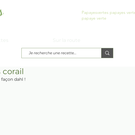
s
Papayesvertes papayes vert
papaye verte
urs...
ttes
Sur la route
 corail
 façon dahl !