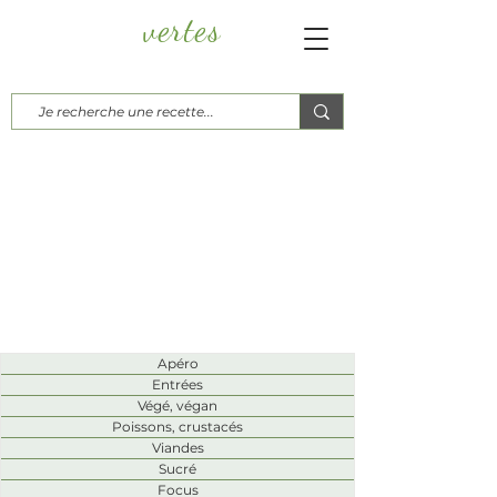
vertes
Papayes
Blog culinaire, d'ici, d'ailleurs...
Recettes
Apéro
Entrées
Végé, végan
Poissons, crustacés
Viandes
Sucré
Focus