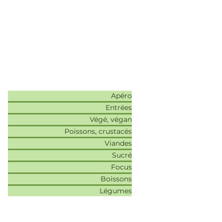
Recettes
Apéro
Entrées
Végé, végan
Poissons, crustacés
Viandes
Sucré
Focus
Boissons
Légumes