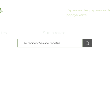
s
Papayesvertes papayes vert
papaye verte
urs...
ttes
Sur la route