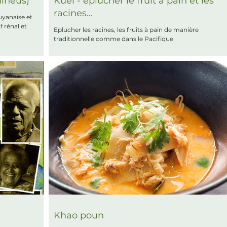
mineus)
Kuei - éplucher le fruit à pain et les
racines...
uyanaise et
f rénal et
Eplucher les racines, les fruits à pain de manière
traditionnelle comme dans le Pacifique
Khao poun