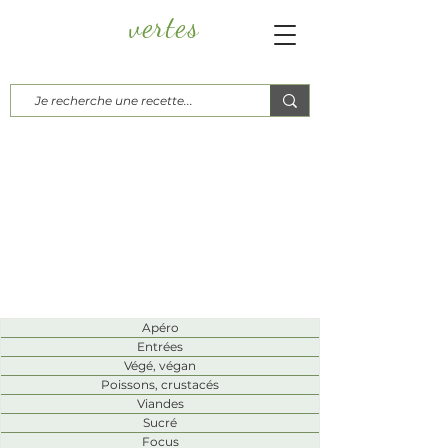
vertes
Papayes
Blog culinaire, d'ici, d'ailleurs...
Recettes
Apéro
Entrées
Végé, végan
Poissons, crustacés
Viandes
Sucré
Focus