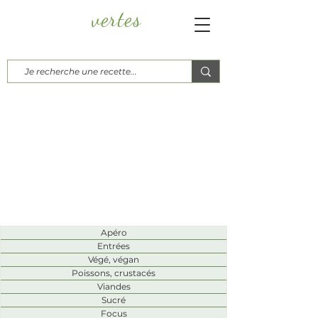
vertes
Papayes
Blog culinaire, d'ici, d'ailleurs...
Recettes
Apéro
Entrées
Végé, végan
Poissons, crustacés
Viandes
Sucré
Focus