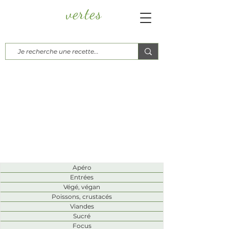
vertes
Papayes
Blog culinaire, d'ici, d'ailleurs...
Recettes
Apéro
Entrées
Végé, végan
Poissons, crustacés
Viandes
Sucré
Focus