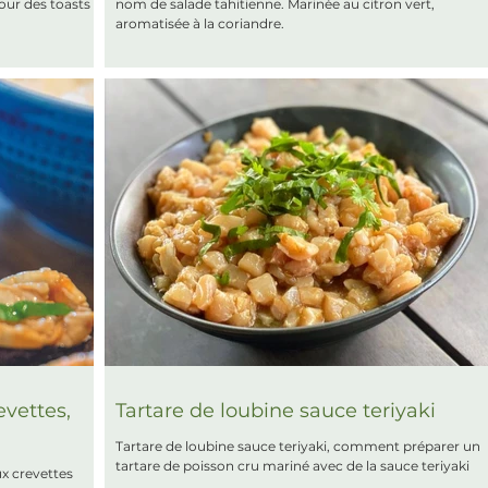
our des toasts
nom de salade tahitienne. Marinée au citron vert,
aromatisée à la coriandre.
vettes,
Tartare de loubine sauce teriyaki
Tartare de loubine sauce teriyaki, comment préparer un
tartare de poisson cru mariné avec de la sauce teriyaki
x crevettes