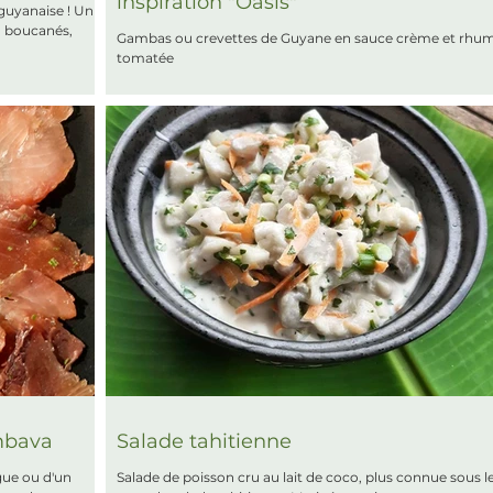
inspiration "Oasis"
 guyanaise ! Un
, boucanés,
Gambas ou crevettes de Guyane en sauce crème et rhum
tomatée
mbava
Salade tahitienne
gue ou d'un
Salade de poisson cru au lait de coco, plus connue sous l