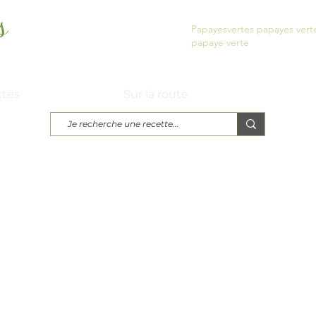
s
Papayesvertes papayes vert
papaye verte
urs...
ttes
Sur la route