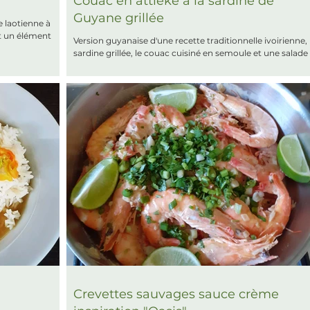
Couac en attiéké à la sardine de
Guyane grillée
e laotienne à
et un élément
Version guyanaise d'une recette traditionnelle ivoirienne, 
sardine grillée, le couac cuisiné en semoule et une salade
de tomates relevée.
Crevettes sauvages sauce crème